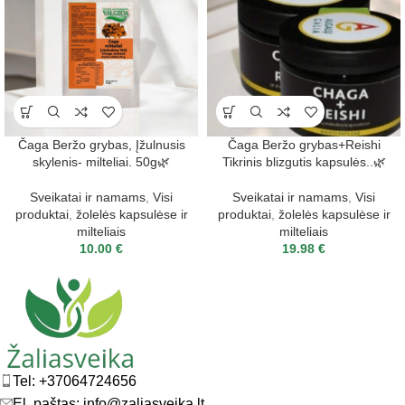
Čaga Beržo grybas, Įžulnusis
Čaga Beržo grybas+Reishi
skylenis- milteliai. 50g🌿
Tikrinis blizgutis kapsulės..🌿
Sveikatai ir namams
,
Visi
Sveikatai ir namams
,
Visi
produktai
,
žolelės kapsulėse ir
produktai
,
žolelės kapsulėse ir
milteliais
milteliais
10.00
€
19.98
€
Tel: +37064724656
El. paštas: info@zaliasveika.lt