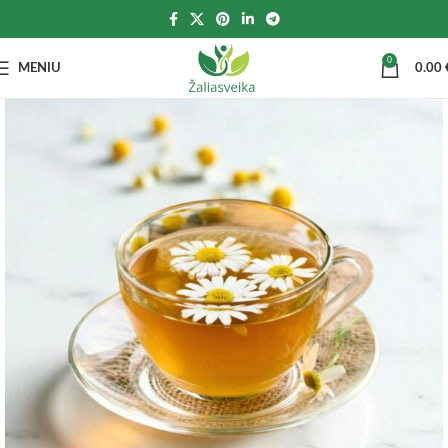
0
MENIU
0.00