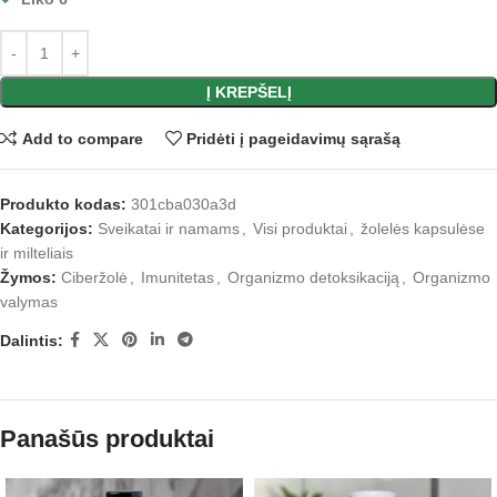
Į KREPŠELĮ
Add to compare
Pridėti į pageidavimų sąrašą
Produkto kodas:
301cba030a3d
Kategorijos:
Sveikatai ir namams
,
Visi produktai
,
žolelės kapsulėse
ir milteliais
Žymos:
Ciberžolė
,
Imunitetas
,
Organizmo detoksikaciją
,
Organizmo
valymas
Dalintis:
Panašūs produktai