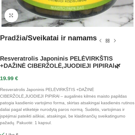
Spustelėkite norėdami padidinti
Pradžia
Sveikatai ir namams
Resveratrolis Japoninis PELĖVIRKŠTIS
+DAŽINĖ CIBERŽOLĖ,JUODIEJI PIPIRAl🌿
19.99
€
Resveratrolis Japoninis PELĖVIRKŠTIS +DAŽINĖ
CIBERŽOLĖ,JUODIEJI PIPIRAl – augalinės kilmės maisto papildas
patogia kasdienio vartojimo forma, skirtas atsakingai kasdienės rutinos
daliai pagal etiketėje nurodytą paros normą. Sudėtis, vartojimas ir
įspėjimai pateikti aiškiai, atsakingai, be klaidinančių sveikatingumo
pažadų. Pakuotė: 1 kapsul.
Liko 6