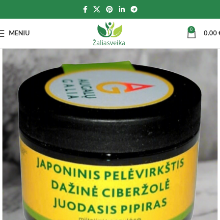
0
MENIU
0.00