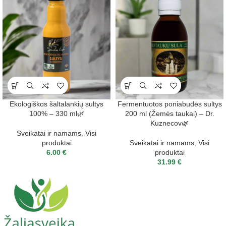
Ekologiškos šaltalankių sultys
Fermentuotos poniabudės sultys
100% – 330 ml🌿
200 ml (Žemės taukai) – Dr.
Kuznecov🌿
Sveikatai ir namams
,
Visi
produktai
Sveikatai ir namams
,
Visi
6.00
€
produktai
31.99
€