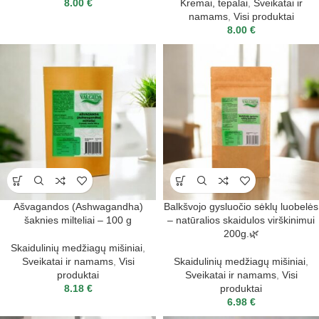
8.00
€
Kremai, tepalai
,
Sveikatai ir
namams
,
Visi produktai
8.00
€
Ašvagandos (Ashwagandha)
Balkšvojo gysluočio sėklų luobelės
šaknies milteliai – 100 g
– natūralios skaidulos virškinimui
200g.🌿
Skaidulinių medžiagų mišiniai
,
Sveikatai ir namams
,
Visi
Skaidulinių medžiagų mišiniai
,
produktai
Sveikatai ir namams
,
Visi
8.18
€
produktai
6.98
€