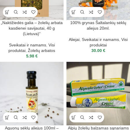
„Naktižiedės galia – žolelių arbata
100% grynas Šaltalankių sėklų
kasdienei savijautai, 40 g
aliejus 20ml.
(Lietuva)“
Aliejai
,
Sveikatai ir namams
,
Visi
Sveikatai ir namams
,
Visi
produktai
produktai
,
Žolelių arbatos
30.00
€
5.98
€
Aguonų sėklų aliejus 100ml –
Alpių žolelių balzamas sąnariams