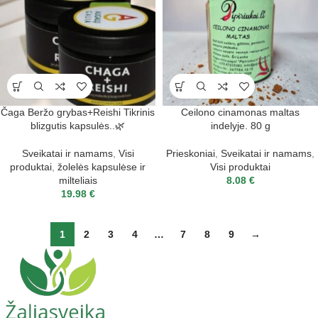
Čaga Beržo grybas+Reishi Tikrinis
Ceilono cinamonas maltas
blizgutis kapsulės..🌿
indelyje. 80 g
Sveikatai ir namams
,
Visi
Prieskoniai
,
Sveikatai ir namams
,
produktai
,
žolelės kapsulėse ir
Visi produktai
milteliais
8.08
€
19.98
€
1
2
3
4
…
7
8
9
→