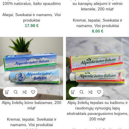
100% natūralus, šalto spaudimo
su kanapių aliejumi ir velnio
letenėle, 200 ml🌿
Aliejai
,
Sveikatai ir namams
,
Visi
produktai
Kremai, tepalai
,
Sveikatai ir
17.98
€
namams
,
Visi produktai
8.00
€
Alpių žolelių kūno balzamas, 200
Alpių žolelių tepalas su kaštonu ir
ml🌿
raudonųjų vynuogių lapų
ekstraktais pavargusioms kojoms,
200 ml🌿
Kremai, tepalai
,
Sveikatai ir
namams
,
Visi produktai