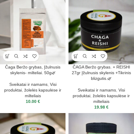
Čaga Beržo grybas, Įžulnusis
ČAGA Beržo grybas. + REISHI
skylenis- milteliai. 50g🌿
27gr Įžulnusis skylenis +Tikrinis
blizgutis.🌿
Sveikatai ir namams
,
Visi
produktai
,
žolelės kapsulėse ir
Sveikatai ir namams
,
Visi
milteliais
produktai
,
žolelės kapsulėse ir
10.00
€
milteliais
19.98
€