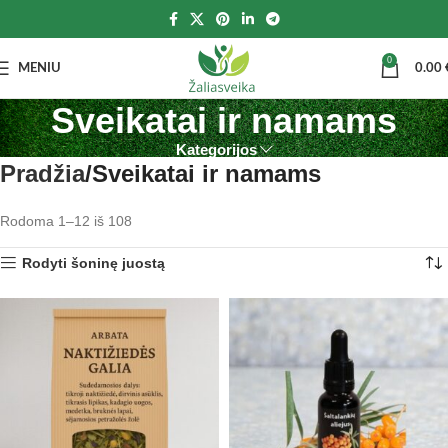
0
MENIU
0.00
Sveikatai ir namams
Kategorijos
Pradžia
Sveikatai ir namams
Rodoma 1–12 iš 108
Rodyti šoninę juostą