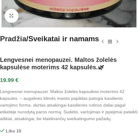
Spustelėkite norėdami padidinti
Pradžia
Sveikatai ir namams
Lengvesnei menopauzei. Maltos žolelės
kapsulėse moterims 42 kapsulės.🌿
19.99
€
Lengvesnei menopauzei. Maltos žolelės kapsulėse moterims 42
kapsulės. – augalinės kilmės maisto papildas patogia kasdienio
vartojimo forma, skirtas atsakingai kasdienės rutinos daliai pagal
etiketėje nurodytą paros normą. Sudėtis, vartojimas ir įspėjimai pateikti
aiškiai, atsakingai, be klaidinančių sveikatingumo pažadų.
Liko 10