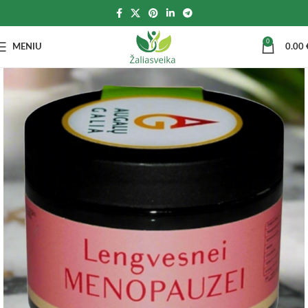
0
MENIU
0.00