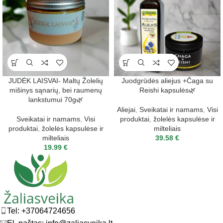
JUDĖK LAISVAI- Maltų Žolelių
Juodgrūdės aliejus +Čaga su
mišinys sąnarių, bei raumenų
Reishi kapsulės🌿
lankstumui 70g🌿
Aliejai
,
Sveikatai ir namams
,
Visi
Sveikatai ir namams
,
Visi
produktai
,
žolelės kapsulėse ir
produktai
,
žolelės kapsulėse ir
milteliais
milteliais
39.58
€
19.99
€
Tel: +37064724656