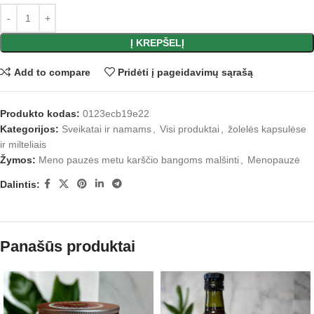
Į KREPŠELĮ
Add to compare
Pridėti į pageidavimų sąrašą
Produkto kodas:
0123ecb19e22
Kategorijos:
Sveikatai ir namams
,
Visi produktai
,
žolelės kapsulėse
ir milteliais
Žymos:
Meno pauzės metu karščio bangoms malšinti
,
Menopauzė
Dalintis:
Panašūs produktai