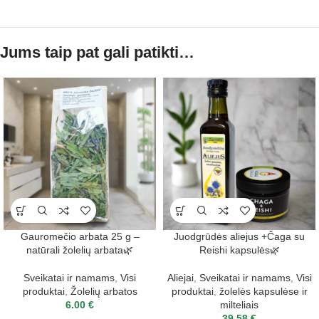
Jums taip pat gali patikti…
Gauromečio arbata 25 g –
Juodgrūdės aliejus +Čaga su
natūrali žolelių arbata🌿
Reishi kapsulės🌿
Sveikatai ir namams
,
Visi
Aliejai
,
Sveikatai ir namams
,
Visi
produktai
,
Žolelių arbatos
produktai
,
žolelės kapsulėse ir
6.00
€
milteliais
39.58
€