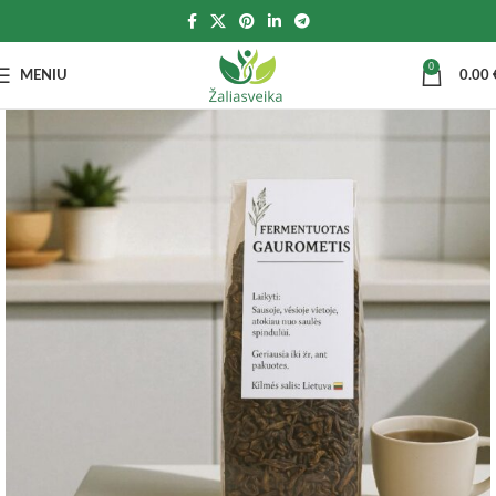
0
MENIU
0.00