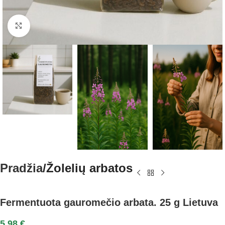
Spustelėkite norėdami padidinti
Pradžia
Žolelių arbatos
Fermentuota gauromečio arbata. 25 g Lietuva
5.98
€