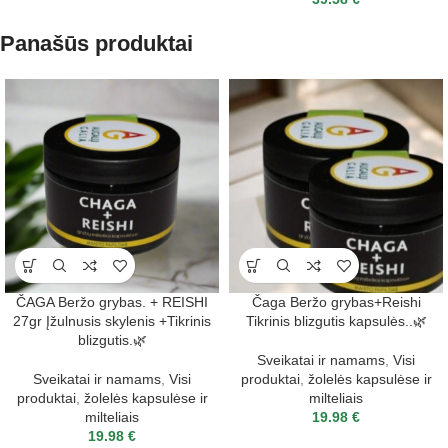
Panašūs produktai
ČAGA Beržo grybas. + REISHI
Čaga Beržo grybas+Reishi
27gr Įžulnusis skylenis +Tikrinis
Tikrinis blizgutis kapsulės..🌿
blizgutis.🌿
Sveikatai ir namams
,
Visi
Sveikatai ir namams
,
Visi
produktai
,
žolelės kapsulėse ir
produktai
,
žolelės kapsulėse ir
milteliais
milteliais
19.98
€
19.98
€