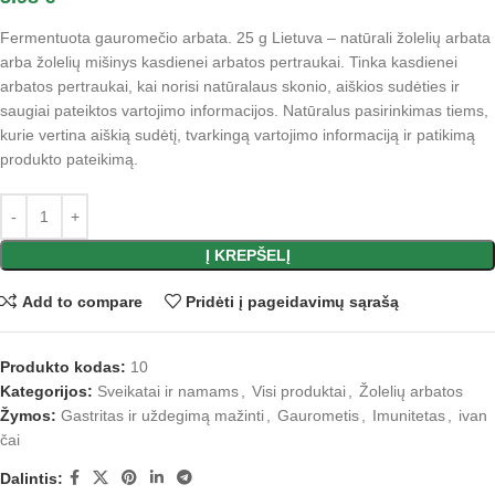
Fermentuota gauromečio arbata. 25 g Lietuva – natūrali žolelių arbata
arba žolelių mišinys kasdienei arbatos pertraukai. Tinka kasdienei
arbatos pertraukai, kai norisi natūralaus skonio, aiškios sudėties ir
saugiai pateiktos vartojimo informacijos. Natūralus pasirinkimas tiems,
kurie vertina aiškią sudėtį, tvarkingą vartojimo informaciją ir patikimą
produkto pateikimą.
Į KREPŠELĮ
Add to compare
Pridėti į pageidavimų sąrašą
Produkto kodas:
10
Kategorijos:
Sveikatai ir namams
,
Visi produktai
,
Žolelių arbatos
Žymos:
Gastritas ir uždegimą mažinti
,
Gaurometis
,
Imunitetas
,
ivan
čai
Dalintis: