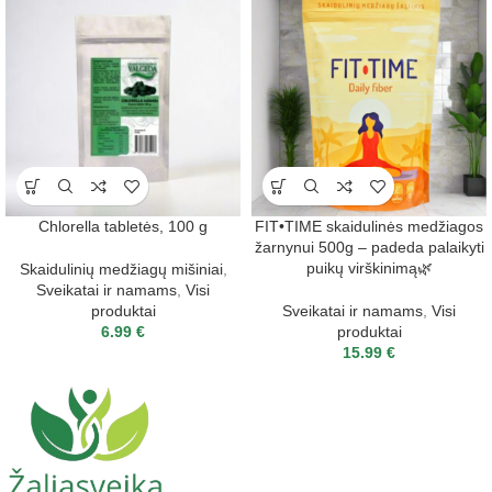
Chlorella tabletės, 100 g
FIT•TIME skaidulinės medžiagos
žarnynui 500g – padeda palaikyti
puikų virškinimą🌿
Skaidulinių medžiagų mišiniai
,
Sveikatai ir namams
,
Visi
produktai
Sveikatai ir namams
,
Visi
6.99
€
produktai
15.99
€