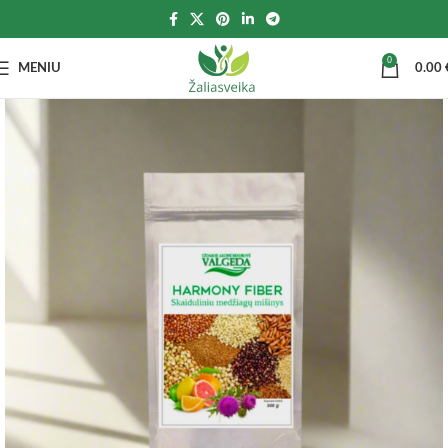
0
MENIU
0.00