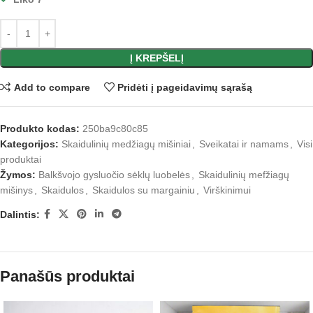
Į KREPŠELĮ
Add to compare
Pridėti į pageidavimų sąrašą
Produkto kodas:
250ba9c80c85
Kategorijos:
Skaidulinių medžiagų mišiniai
,
Sveikatai ir namams
,
Visi
produktai
Žymos:
Balkšvojo gysluočio sėklų luobelės
,
Skaidulinių mefžiagų
mišinys
,
Skaidulos
,
Skaidulos su margainiu
,
Virškinimui
Dalintis:
Panašūs produktai