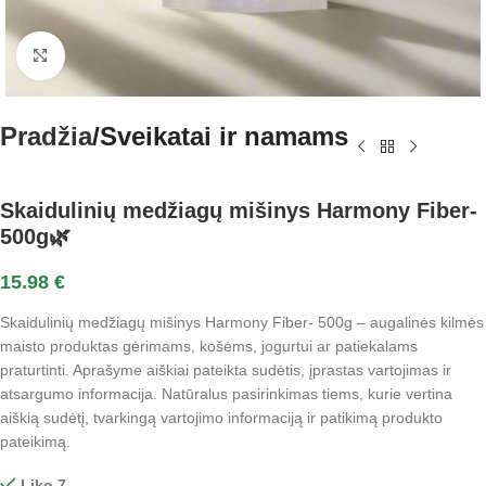
Spustelėkite norėdami padidinti
Pradžia
Sveikatai ir namams
Skaidulinių medžiagų mišinys Harmony Fiber-
500g🌿
15.98
€
Skaidulinių medžiagų mišinys Harmony Fiber- 500g – augalinės kilmės
maisto produktas gėrimams, košėms, jogurtui ar patiekalams
praturtinti. Aprašyme aiškiai pateikta sudėtis, įprastas vartojimas ir
atsargumo informacija. Natūralus pasirinkimas tiems, kurie vertina
aiškią sudėtį, tvarkingą vartojimo informaciją ir patikimą produkto
pateikimą.
Liko 7