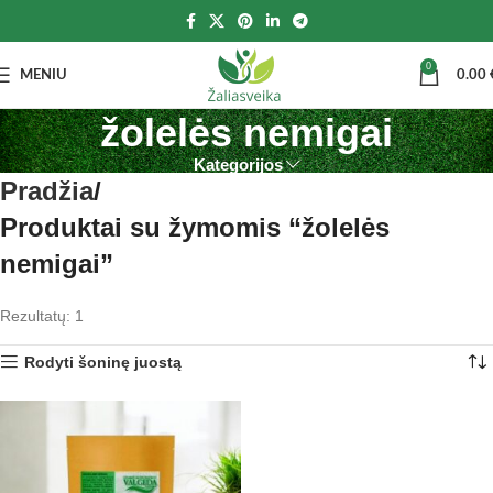
0
MENIU
0.00
žolelės nemigai
Kategorijos
Pradžia
Produktai su žymomis “žolelės
nemigai”
Rezultatų: 1
Rodyti šoninę juostą