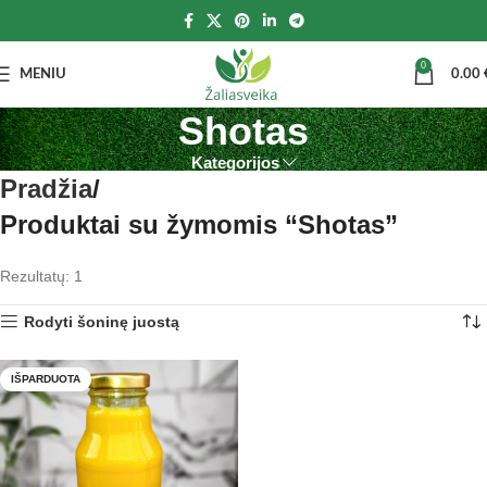
0
MENIU
0.00
Shotas
Kategorijos
Pradžia
Produktai su žymomis “Shotas”
Rezultatų: 1
Rodyti šoninę juostą
IŠPARDUOTA