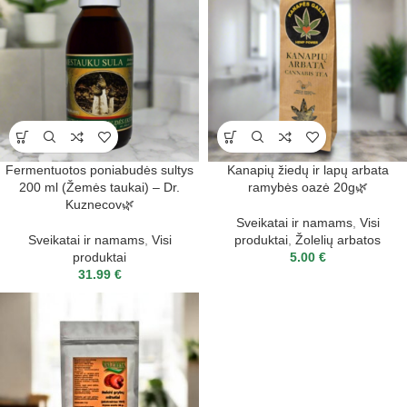
Fermentuotos poniabudės sultys
Kanapių žiedų ir lapų arbata
200 ml (Žemės taukai) – Dr.
ramybės oazė 20g🌿
Kuznecov🌿
Sveikatai ir namams
,
Visi
Sveikatai ir namams
,
Visi
produktai
,
Žolelių arbatos
produktai
5.00
€
31.99
€