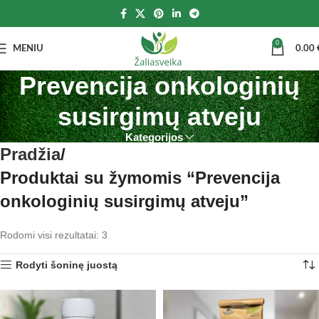
0
MENIU
0.00
Prevencija onkologinių
susirgimų atveju
Kategorijos
Pradžia
Produktai su žymomis “Prevencija
onkologinių susirgimų atveju”
Rodomi visi rezultatai: 3
Rodyti šoninę juostą