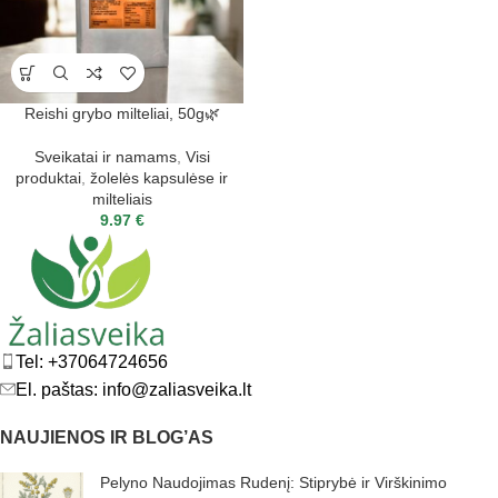
Reishi grybo milteliai, 50g🌿
Sveikatai ir namams
,
Visi
produktai
,
žolelės kapsulėse ir
milteliais
9.97
€
Tel: +37064724656
El. paštas: info@zaliasveika.lt
NAUJIENOS IR BLOG’AS
Pelyno Naudojimas Rudenį: Stiprybė ir Virškinimo