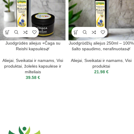
Juodgrūdės aliejus +Čaga su
Juodgrūdžių aliejus 250ml – 100%
Reishi kapsulės🌿
šalto spaudimo, nerafinuotas🌿
Aliejai
,
Sveikatai ir namams
,
Visi
Aliejai
,
Sveikatai ir namams
,
Visi
produktai
,
žolelės kapsulėse ir
produktai
milteliais
21.98
€
39.58
€