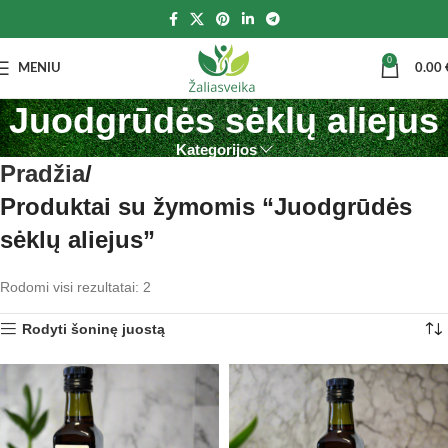
0
MENIU
0.00
Juodgrūdės sėklų aliejus
Kategorijos
Pradžia
Produktai su žymomis “Juodgrūdės
sėklų aliejus”
Rodomi visi rezultatai: 2
Rodyti šoninę juostą